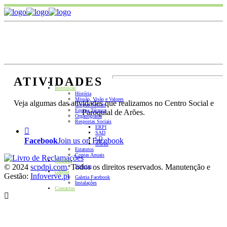
ATIVIDADES
.
Instituição
História
Missão, Visão e Valores
Veja algumas das atividades que realizamos no Centro Social e
Corpos Sociais
Equipa Técnica
Paroquial de Arões.
Organograma
Respostas Sociais
ERPI
SAD
CD
Facebook
Join us on Facebook
SAAS
Estatutos
Contas Anuais
Notícias
© 2024
scpdpi.com
. Todos os direitos reservados. Manutenção e
Notícias
Galeria
Gestão:
Infoverve.pt
Galeria Facebook
Instalações
Contactos