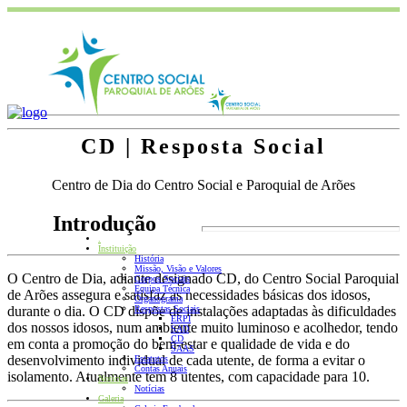
CD | Resposta Social
Centro de Dia do Centro Social e Paroquial de Arões
Introdução
.
Instituição
História
Missão, Visão e Valores
O Centro de Dia, adiante designado CD, do Centro Social Paroquial
Corpos Sociais
Equipa Técnica
de Arões assegura e satisfaz as necessidades básicas dos idosos,
Organograma
durante o dia. O CD dispõe de instalações adaptadas às dificuldades
Respostas Sociais
ERPI
dos nossos idosos, num ambiente muito luminoso e acolhedor, tendo
SAD
CD
em conta a promoção do bem-estar e qualidade de vida e do
SAAS
desenvolvimento individual de cada utente, de forma a evitar o
Estatutos
Contas Anuais
isolamento. Atualmente tem 8 utentes, com capacidade para 10.
Notícias
Notícias
Galeria