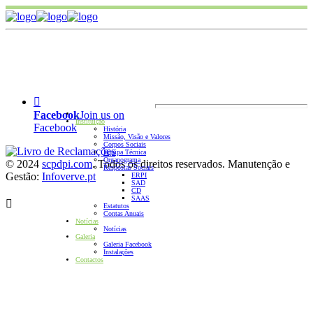
Facebook
Join us on
.
Instituição
Facebook
História
Missão, Visão e Valores
Corpos Sociais
Equipa Técnica
Organograma
© 2024
scpdpi.com
. Todos os direitos reservados. Manutenção e
Respostas Sociais
Gestão:
Infoverve.pt
ERPI
SAD
CD
SAAS
Estatutos
Contas Anuais
Notícias
Notícias
Galeria
Galeria Facebook
Instalações
Contactos