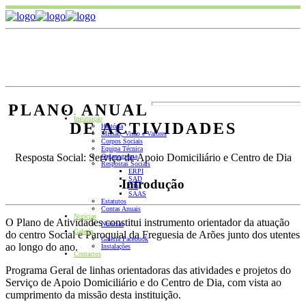
PLANO ANUAL
.
Instituição
DE ACTIVIDADES
História
Missão, Visão e Valores
Corpos Sociais
Equipa Técnica
Resposta Social: Serviço de Apoio Domiciliário e Centro de Dia
Organograma
Respostas Sociais
ERPI
SAD
Introdução
CD
SAAS
Estatutos
Contas Anuais
Notícias
O Plano de Atividades constitui instrumento orientador da atuação
Notícias
Galeria
do centro Social e Paroquial da Freguesia de Arões junto dos utentes
Galeria Facebook
ao longo do ano.
Instalações
Contactos
Programa Geral de linhas orientadoras das atividades e projetos do
Serviço de Apoio Domiciliário e do Centro de Dia, com vista ao
cumprimento da missão desta instituição.