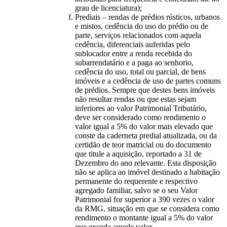
grau de licenciatura);
Prediais – rendas de prédios rústicos, urbanos
e mistos, cedência do uso do prédio ou de
parte, serviços relacionados com aquela
cedência, diferenciais auferidas pelo
sublocador entre a renda recebida do
subarrendatário e a paga ao senhorio,
cedência do uso, total ou parcial, de bens
imóveis e a cedência de uso de partes comuns
de prédios. Sempre que destes bens imóveis
não resultar rendas ou que estas sejam
inferiores ao valor Patrimonial Tributário,
deve ser considerado como rendimento o
valor igual a 5% do valor mais elevado que
conste da caderneta predial atualizada, ou da
certidão de teor matricial ou do documento
que titule a aquisição, reportado a 31 de
Dezembro do ano relevante. Esta disposição
não se aplica ao imóvel destinado a habitação
permanente do requerente e respectivo
agregado familiar, salvo se o seu Valor
Patrimonial for superior a 390 vezes o valor
da RMG, situação em que se considera como
rendimento o montante igual a 5% do valor
que exceda aquele valor.