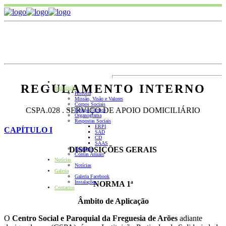
.
REGULAMENTO INTERNO
Instituição
História
Missão, Visão e Valores
Corpos Sociais
CSPA.028 . SERVIÇO DE APOIO DOMICILIÁRIO
Equipa Técnica
Organograma
Respostas Sociais
ERPI
CAPÍTULO I
SAD
CD
SAAS
DISPOSIÇÕES GERAIS
Estatutos
Contas Anuais
Notícias
Notícias
Galeria
Galeria Facebook
Instalações
NORMA 1ª
Contactos
Âmbito de Aplicação
O
Centro Social e Paroquial da Freguesia de Arões
adiante