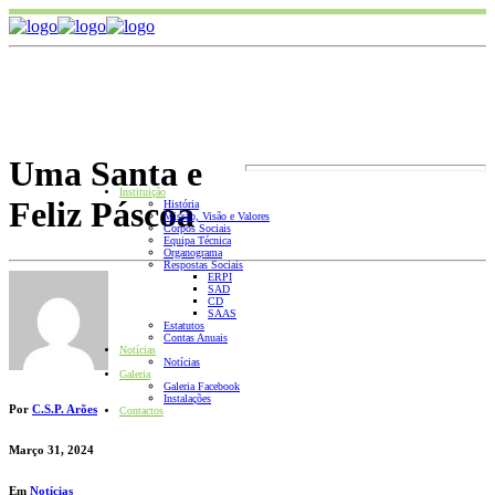
Uma Santa e
.
Instituição
Feliz Páscoa
História
Missão, Visão e Valores
Corpos Sociais
Equipa Técnica
Organograma
Respostas Sociais
ERPI
SAD
CD
SAAS
Estatutos
Contas Anuais
Notícias
Notícias
Galeria
Galeria Facebook
Instalações
Por
C.S.P. Arões
Contactos
Março 31, 2024
Em
Notícias