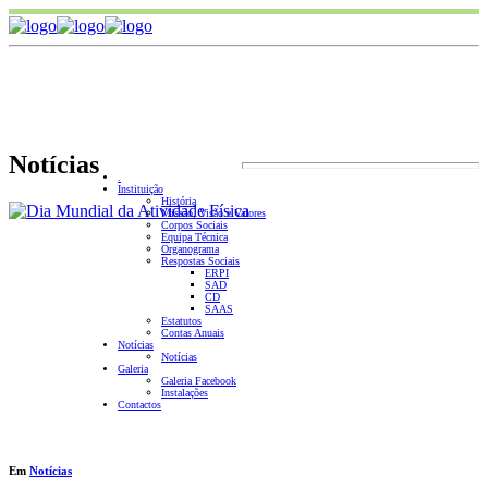
Notícias
.
Instituição
História
Missão, Visão e Valores
Corpos Sociais
Equipa Técnica
Organograma
Respostas Sociais
ERPI
SAD
CD
SAAS
Estatutos
Contas Anuais
Notícias
Notícias
Galeria
Galeria Facebook
Instalações
Contactos
Em
Notícias