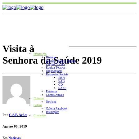
Visita à
.
Instituição
Senhora da Saúde 2019
História
Missão, Visão e Valores
Corpos Sociais
Equipa Técnica
Organograma
Respostas Sociais
ERPI
SAD
CD
SAAS
Estatutos
Contas Anuais
Notícias
Notícias
Galeria
Galeria Facebook
Instalações
Por
C.S.P. Arões
Contactos
Agosto 06, 2019
Em
Notícias