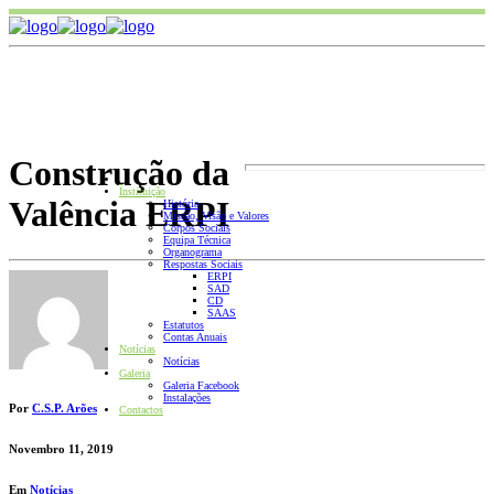
Construção da
.
Instituição
Valência ERPI
História
Missão, Visão e Valores
Corpos Sociais
Equipa Técnica
Organograma
Respostas Sociais
ERPI
SAD
CD
SAAS
Estatutos
Contas Anuais
Notícias
Notícias
Galeria
Galeria Facebook
Instalações
Por
C.S.P. Arões
Contactos
Novembro 11, 2019
Em
Notícias