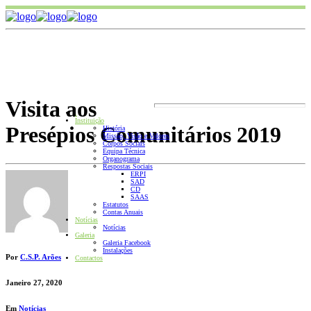
Visita aos
.
Instituição
Presépios Comunitários 2019
História
Missão, Visão e Valores
Corpos Sociais
Equipa Técnica
Organograma
Respostas Sociais
ERPI
SAD
CD
SAAS
Estatutos
Contas Anuais
Notícias
Notícias
Galeria
Galeria Facebook
Instalações
Por
C.S.P. Arões
Contactos
Janeiro 27, 2020
Em
Notícias