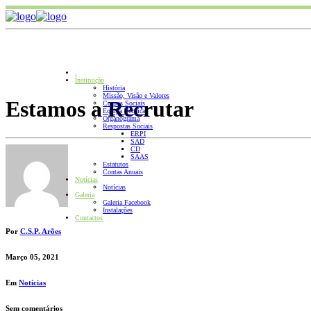
.
Instituição
História
Missão, Visão e Valores
Estamos a Recrutar
Corpos Sociais
Equipa Técnica
Organograma
Respostas Sociais
ERPI
SAD
CD
SAAS
Estatutos
Contas Anuais
Notícias
Notícias
Galeria
Galeria Facebook
Instalações
Contactos
Por
C.S.P. Arões
Março 05, 2021
Em
Notícias
Sem comentários